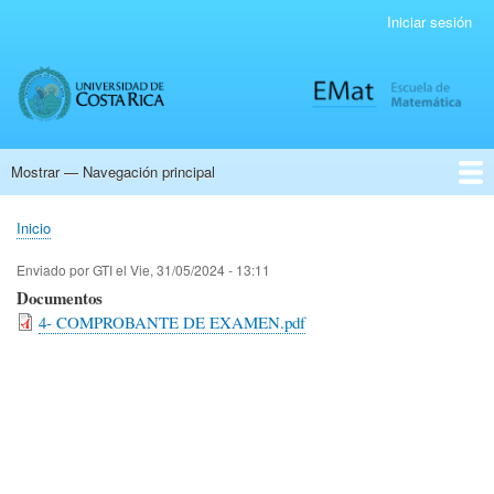
Pasar
Iniciar sesión
Menú
al
de
contenido
cuenta
principal
de
usuario
Mostrar — Navegación principal
Navegación
principal
Pagina Principal
Personal Administrativo
Matemática pura
Ciencias Actuariales
Demo: Application
Educación Matemática
Enseñanza de la Matemática
Matemática Aplicada
Inicio
Sobrescribir
enlaces
Enviado por
GTI
el
Vie, 31/05/2024 - 13:11
de
Documentos
ayuda
4- COMPROBANTE DE EXAMEN.pdf
a
la
navegación